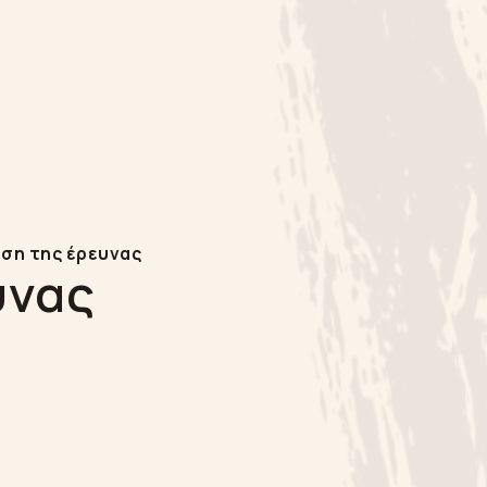
άση της έρευνας
υνας