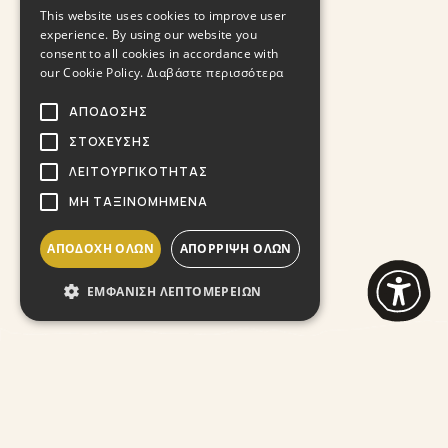
ENGLISH
This website uses cookies to improve user
experience. By using our website you
consent to all cookies in accordance with
our Cookie Policy.
Διαβάστε περισσότερα
ΑΠΌΔΟΣΗΣ
ΣΤΌΧΕΥΣΗΣ
ΛΕΙΤΟΥΡΓΙΚΌΤΗΤΑΣ
ΜΗ ΤΑΞΙΝΟΜΗΜΈΝΑ
ΑΠΟΔΟΧΉ ΌΛΩΝ
ΑΠΌΡΡΙΨΗ ΌΛΩΝ
ΕΜΦΆΝΙΣΗ ΛΕΠΤΟΜΕΡΕΙΏΝ
Επικοινωνήστε μαζί μας
Ωράριο